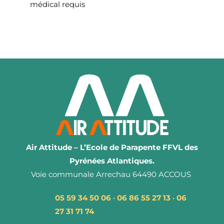
médical requis
Air Attitude – L’Ecole de Parapente FFVL des
Pyrénées Atlantiques.
Voie communale Arrechau 64490 ACCOUS
05 59 34 50 06
•
06 86 55 27 13
•
06
27 31 71 74